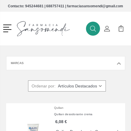
Contacto:
945244681
|
688757411
|
farmaciasansomendi@gmail.com
Menú
Buscar
Mi Cuenta
Mi Ca
Buscar
MARCAS
Ordenar por:
Quilian
Quilian desodorante crema
6,08 €