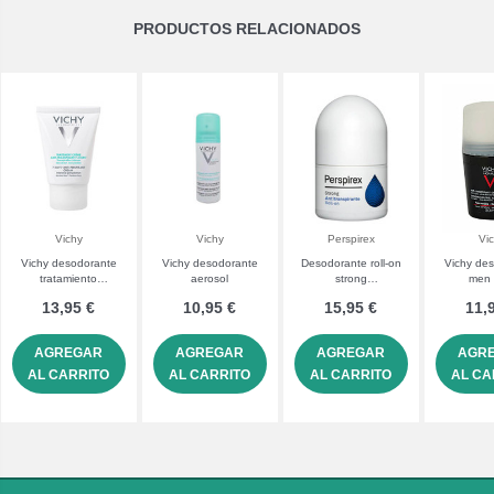
PRODUCTOS RELACIONADOS
Vichy
Vichy
Perspirex
Vi
Vichy desodorante
Vichy desodorante
Desodorante roll-on
Vichy de
tratamiento
aerosol
strong
men 
antitranspirante en
antitranspirante
antitransp
13,95 €
10,95 €
15,95 €
11,
crema 7 días
perspirex
AGREGAR
AGREGAR
AGREGAR
AGR
AL CARRITO
AL CARRITO
AL CARRITO
AL CA