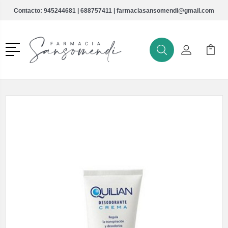
Contacto:
945244681
|
688757411
|
farmaciasansomendi@gmail.com
Menú
Buscar
Mi Cuenta
Mi Ca
Buscar