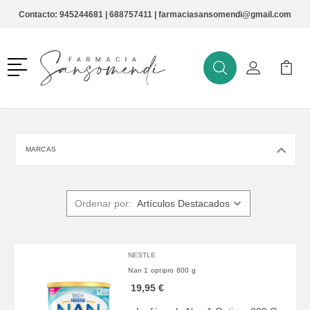
Contacto:
945244681
|
688757411
|
farmaciasansomendi@gmail.com
Menú
Buscar
Mi Cuenta
Mi Ca
Buscar
MARCAS
Ordenar por:
NESTLE
Nan 1 optipro 800 g
19,95 €