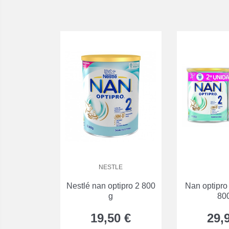
NESTLE
Nestlé nan optipro 2 800
Nan optipro
g
80
19,50 €
29,