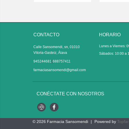
CONTACTO
HORARIO
Lunes a Viernes: 0
Calle Sansomendi, sn, 01010
Vitoria-Gasteiz, Álava
Sábados: 10:00 a 
|
945244681
688757411
farmaciasansomendi@gmail.com
CONÉCTATE CON NOSOTROS
Instagram
Facebook
© 2026
Farmacia Sansomendi
|
Powered by
Topfa