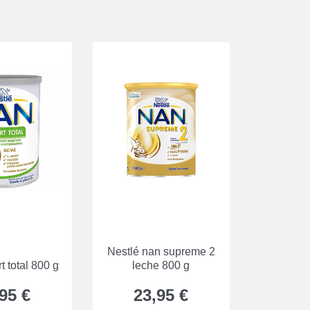
Nestlé nan supreme 2
t total 800 g
leche 800 g
95 €
23,95 €