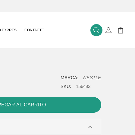
 EXPRÉS
CONTACTO
Buscar
Mi Cuenta
Mi Carr
MARCA:
NESTLE
SKU:
156493