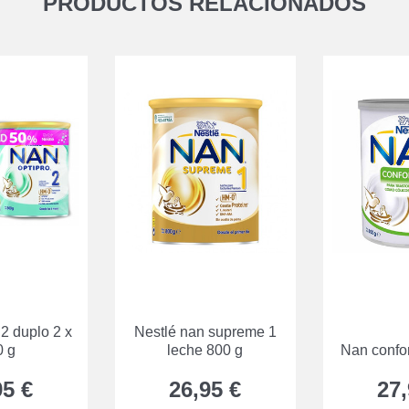
PRODUCTOS RELACIONADOS
 2 duplo 2 x
Nestlé nan supreme 1
0 g
leche 800 g
Nan confor
95 €
26,95 €
27,