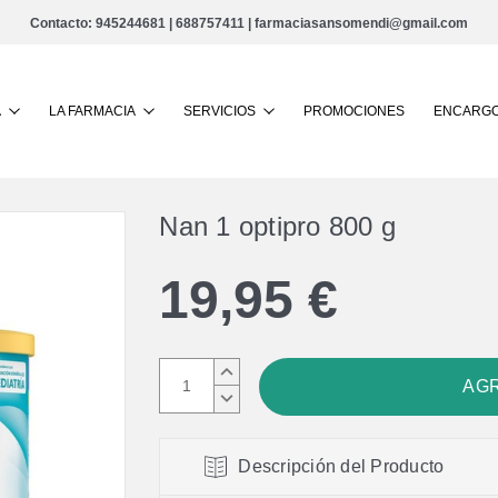
Contacto:
945244681
|
688757411
|
farmaciasansomendi@gmail.com
Buscar
A
LA FARMACIA
SERVICIOS
PROMOCIONES
ENCARGO
Nan 1 optipro 800 g
19,95 €
AUMENTAR
CANTIDAD:
DISMINUIR
CANTIDAD:
Descripción del Producto