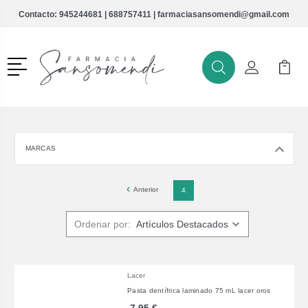
Contacto:
945244681
|
688757411
|
farmaciasansomendi@gmail.com
Menú
Buscar
Mi Cuenta
Mi Ca
Buscar
MARCAS
Anterior
4
Ordenar por:
Lacer
Pasta dentífrica laminado 75 mL lacer oros
7,95 €