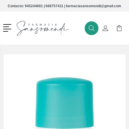
Contacto:
945244681
|
688757411
|
farmaciasansomendi@gmail.com
Menú
Buscar
Mi Cuenta
Mi Ca
Buscar