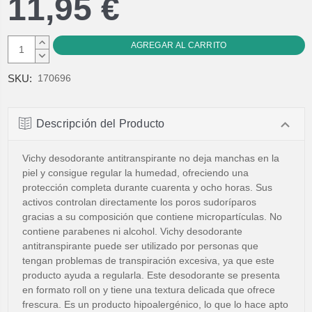
11,95 €
AUMENTAR
CANTIDAD:
DISMINUIR
CANTIDAD:
SKU:
170696
Descripción del Producto
Vichy desodorante antitranspirante no deja manchas en la
piel y consigue regular la humedad, ofreciendo una
protección completa durante cuarenta y ocho horas. Sus
activos controlan directamente los poros sudoríparos
gracias a su composición que contiene micropartículas. No
contiene parabenes ni alcohol. Vichy desodorante
antitranspirante puede ser utilizado por personas que
tengan problemas de transpiración excesiva, ya que este
producto ayuda a regularla. Este desodorante se presenta
en formato roll on y tiene una textura delicada que ofrece
frescura. Es un producto hipoalergénico, lo que lo hace apto