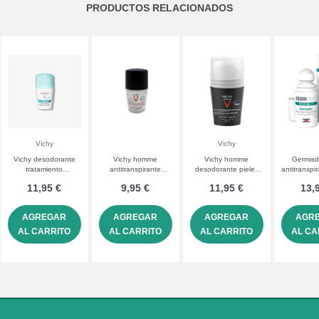
PRODUCTOS RELACIONADOS
Vichy
Vichy
Vichy desodorante
Vichy homme
Vichy homme
Germisd
tratamiento
antitranspirante
desodorante pieles
antitranspir
antitranspirante 48h
antimanchas 50 mL
sensibles. roll-on 50
40
11,95 €
9,95 €
11,95 €
13,
roll-on sin marcas
mL
blancas y amarillas
AGREGAR
AGREGAR
AGREGAR
AGR
AL CARRITO
AL CARRITO
AL CARRITO
AL CA