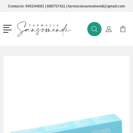
Contacto:
945244681
|
688757411
|
farmaciasansomendi@gmail.com
Menú
Buscar
Mi Cuenta
Mi Ca
Buscar