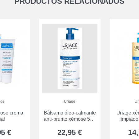
PRODUCTOS RELACIONADOS
age
Uriage
Ur
mose crema
Bálsamo óleo-calmante
Uriage xé
ial
anti-prurito xémose 500
limpiado
mL uriage
95 €
22,95 €
14,