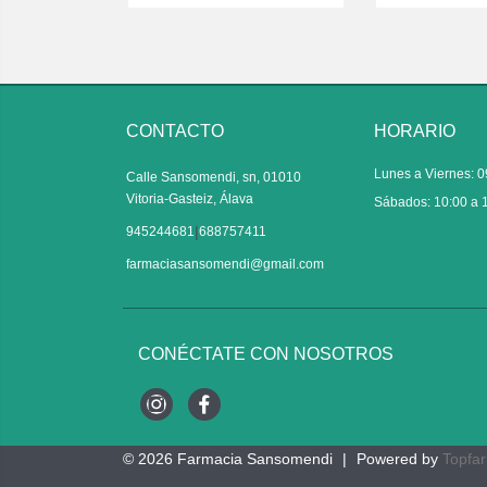
CONTACTO
HORARIO
Lunes a Viernes: 0
Calle Sansomendi, sn, 01010
Vitoria-Gasteiz, Álava
Sábados: 10:00 a 
|
945244681
688757411
farmaciasansomendi@gmail.com
CONÉCTATE CON NOSOTROS
Instagram
Facebook
© 2026
Farmacia Sansomendi
|
Powered by
Topfa