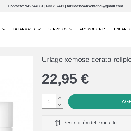
Contacto:
945244681
|
688757411
|
farmaciasansomendi@gmail.com
Buscar
A
LA FARMACIA
SERVICIOS
PROMOCIONES
ENCARGO
Uriage xémose cerato relipidi
22,95 €
AUMENTAR
CANTIDAD:
DISMINUIR
CANTIDAD:
Descripción del Producto