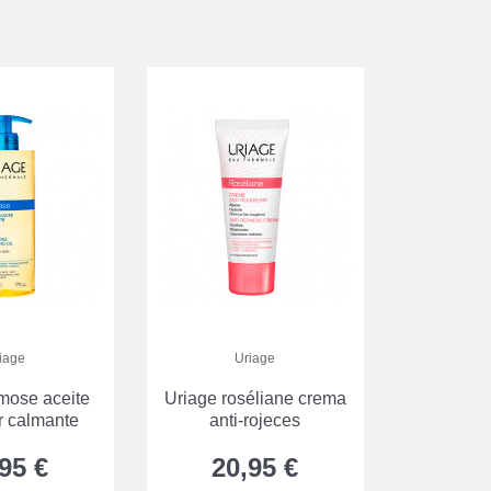
iage
Uriage
mose aceite
Uriage roséliane crema
r calmante
anti-rojeces
95 €
20,95 €