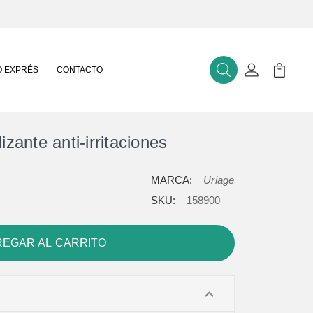
 EXPRÉS
CONTACTO
Buscar
Mi Cuenta
Mi Carr
zante anti-irritaciones
MARCA:
Uriage
SKU:
158900