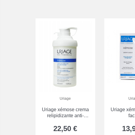
Uriage
Uri
Uriage xémose crema
Uriage xé
relipidizante anti-
fac
irritaciones
22,50 €
13,