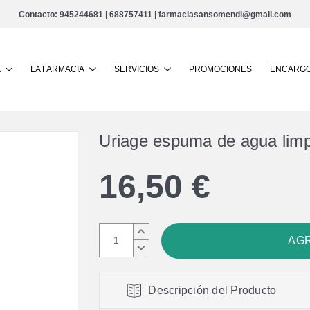
Contacto:
945244681
|
688757411
|
farmaciasansomendi@gmail.com
Buscar
A
LA FARMACIA
SERVICIOS
PROMOCIONES
ENCARGO
Uriage espuma de agua limp
16,50 €
AUMENTAR
CANTIDAD:
DISMINUIR
CANTIDAD:
Descripción del Producto