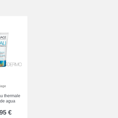
iage
au thermale
 de agua
95 €