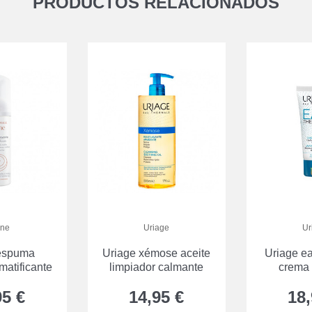
PRODUCTOS RELACIONADOS
ne
Uriage
Ur
espuma
Uriage xémose aceite
Uriage e
matificante
limpiador calmante
crema
95 €
14,95 €
18,