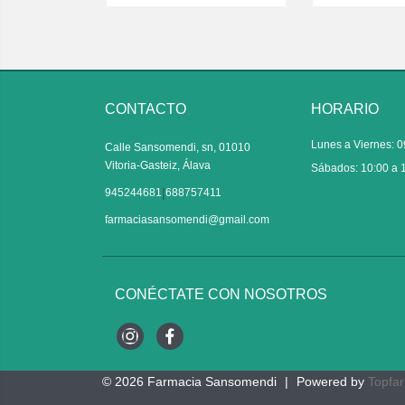
CONTACTO
HORARIO
Lunes a Viernes: 0
Calle Sansomendi, sn, 01010
Vitoria-Gasteiz, Álava
Sábados: 10:00 a 
|
945244681
688757411
farmaciasansomendi@gmail.com
CONÉCTATE CON NOSOTROS
Instagram
Facebook
© 2026
Farmacia Sansomendi
|
Powered by
Topfa