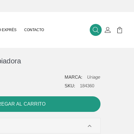
 EXPRÉS
CONTACTO
Buscar
Mi Cuenta
Mi Carr
iadora
MARCA:
Uriage
SKU:
184360