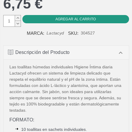
6,75 €
AUMENTAR
CANTIDAD:
DISMINUIR
CANTIDAD:
MARCA:
SKU:
Lactacyd
304527
Descripción del Producto
Las toallitas húmedas individuales Higiene Íntima diaria
Lactacyd ofrecen un sistema de limpieza delicado que
respeta el equilibrio natural y el pH de la zona íntima. Están
formuladas con ácido L-láctico y alantoína, que aportan una
acción calmante. Sin jabón, son ideales para utilizarlas
siempre que se desee sentirse fresca y segura. Además, su
tejido es 100% biodegradable y están dermatológicamente
testadas.
FORMATO:
10 toallitas en sachets individuales.