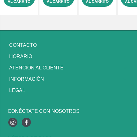
AL CARRITO
AL CARRITO
AL CARRITO
AL CA
CONTACTO
HORARIO
ATENCIÓN AL CLIENTE
INFORMACIÓN
LEGAL
CONÉCTATE CON NOSOTROS
Instagram
Facebook