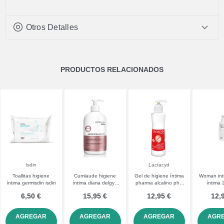
Otros Detalles
PRODUCTOS RELACIONADOS
Isdin
Lactacyd
Toallitas higiene
Cumlaude higiene
Gel de higiene íntima
Woman int
íntima germisdin isdin
íntima diaria delgyn
pharma alcalino ph8
íntima
500 mL
250 mL lactacyd
6,50 €
15,95 €
12,95 €
12,
AGREGAR
AGREGAR
AGREGAR
AGR