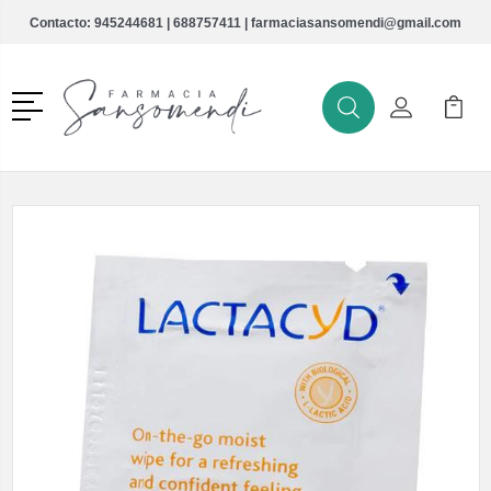
Contacto:
945244681
|
688757411
|
farmaciasansomendi@gmail.com
Menú
Buscar
Mi Cuenta
Mi Ca
Buscar