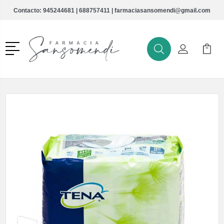
Contacto:
945244681
|
688757411
|
farmaciasansomendi@gmail.com
Menú
Buscar
Mi Cuenta
Mi Ca
Buscar