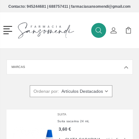
Contacto:
945244681
|
688757411
|
farmaciasansomendi@gmail.com
Menú
Buscar
Mi Cuenta
Mi Ca
Buscar
MARCAS
Ordenar por:
SUITA
Suita sacarina 24 mL
3,60 €