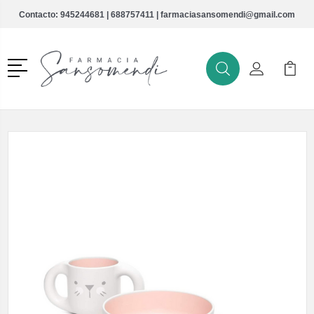
Contacto:
945244681
|
688757411
|
farmaciasansomendi@gmail.com
Menú
Buscar
Mi Cuenta
Mi Ca
Buscar