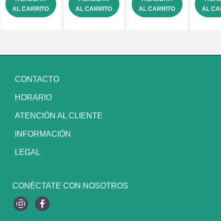
AL CARRITO
AL CARRITO
AL CARRITO
AL CA
CONTACTO
HORARIO
ATENCIÓN AL CLIENTE
INFORMACIÓN
LEGAL
CONÉCTATE CON NOSOTROS
Instagram
Facebook