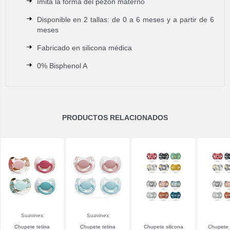
Imita la forma del pezón materno
Disponible en 2 tallas: de 0 a 6 meses y a partir de 6
meses
Fabricado en silicona médica
0% Bisphenol A
PRODUCTOS RELACIONADOS
Suavinex
Suavinex
Chupete tetina
Chupete tetina
Chupete silicona
Chupete s