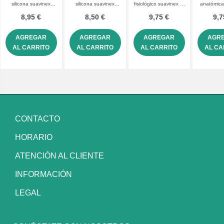
silicona suavinex
silicona suavinex
fisiológico suavinex 0-
anatómica
premium fisiolo +4 m
premium fisioló
6 m 2 unidades
noche 0
8,95 €
8,50 €
9,75 €
9,7
AGREGAR
AGREGAR
AGREGAR
AGR
AL CARRITO
AL CARRITO
AL CARRITO
AL CA
CONTACTO
HORARIO
ATENCIÓN AL CLIENTE
INFORMACIÓN
LEGAL