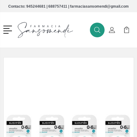
Contacto:
945244681
|
688757411
|
farmaciasansomendi@gmail.com
Menú
Buscar
Mi Cuenta
Mi Ca
Buscar