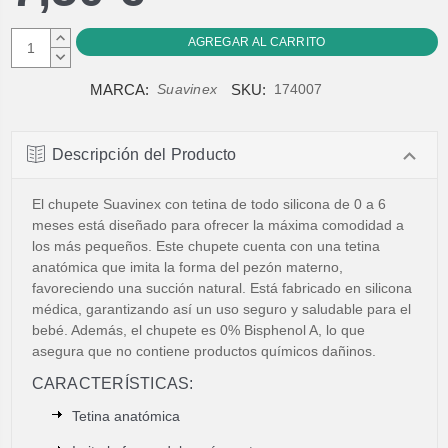
AUMENTAR
CANTIDAD:
DISMINUIR
CANTIDAD:
MARCA:
SKU:
Suavinex
174007
Descripción del Producto
El chupete Suavinex con tetina de todo silicona de 0 a 6
meses está diseñado para ofrecer la máxima comodidad a
los más pequeños. Este chupete cuenta con una tetina
anatómica que imita la forma del pezón materno,
favoreciendo una succión natural. Está fabricado en silicona
médica, garantizando así un uso seguro y saludable para el
bebé. Además, el chupete es 0% Bisphenol A, lo que
asegura que no contiene productos químicos dañinos.
CARACTERÍSTICAS:
Tetina anatómica