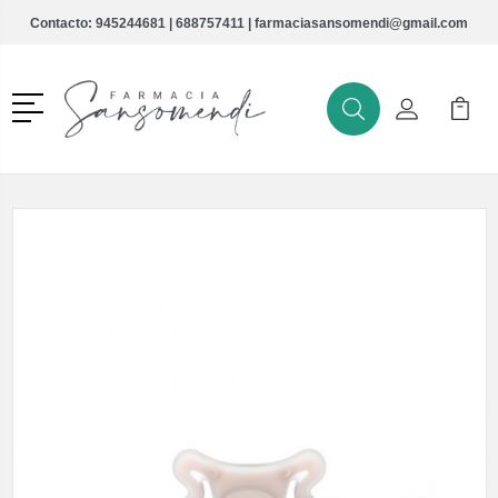
Contacto:
945244681
|
688757411
|
farmaciasansomendi@gmail.com
Menú
Buscar
Mi Cuenta
Mi Ca
Buscar