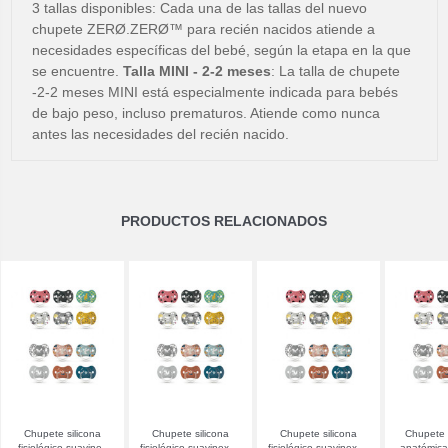
3 tallas disponibles: Cada una de las tallas del nuevo
chupete ZERØ.ZERØ™ para recién nacidos atiende a
necesidades específicas del bebé, según la etapa en la que
se encuentre.
Talla MINI - 2-2 meses
: La talla de chupete
-2-2 meses MINI está especialmente indicada para bebés
de bajo peso, incluso prematuros. Atiende como nunca
antes las necesidades del recién nacido.
PRODUCTOS RELACIONADOS
Chupete silicona
Chupete silicona
Chupete silicona
Chupete s
fisiológico suavinex
fisiológico suavinex 6-
fisiológico suavinex 0-
anatómica