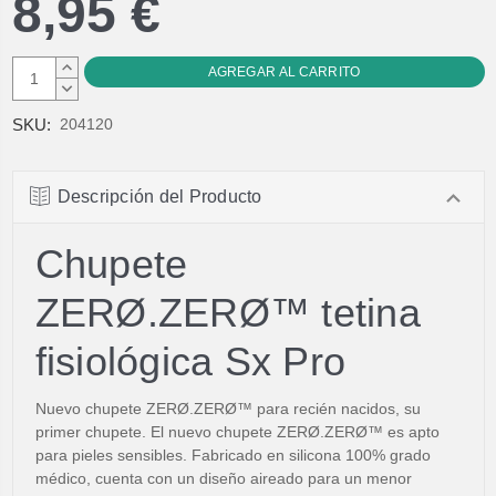
8,95 €
AUMENTAR
CANTIDAD:
DISMINUIR
CANTIDAD:
SKU:
204120
Descripción del Producto
Chupete
ZERØ.ZERØ™ tetina
fisiológica Sx Pro
Nuevo chupete ZERØ.ZERØ™ para recién nacidos, su
primer chupete. El nuevo chupete ZERØ.ZERØ™ es apto
para pieles sensibles. Fabricado en silicona 100% grado
médico, cuenta con un diseño aireado para un menor