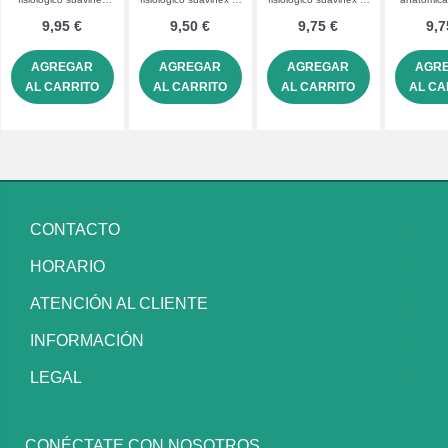
+18 m 2 unidades
18 m 2 unidades
6 m 2 unidades
noche 6-
9,95 €
9,50 €
9,75 €
9,7
AGREGAR
AGREGAR
AGREGAR
AGR
AL CARRITO
AL CARRITO
AL CARRITO
AL CA
CONTACTO
HORARIO
ATENCIÓN AL CLIENTE
INFORMACIÓN
LEGAL
CONÉCTATE CON NOSOTROS