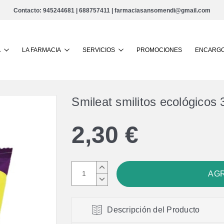
Contacto:
945244681
|
688757411
|
farmaciasansomendi@gmail.com
Buscar
A
LA FARMACIA
SERVICIOS
PROMOCIONES
ENCARGO
Smileat smilitos ecológicos 
2,30 €
AUMENTAR
CANTIDAD:
DISMINUIR
CANTIDAD:
Descripción del Producto