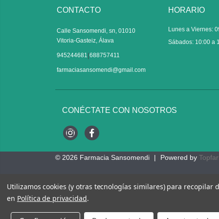
CONTACTO
HORARIO
Lunes a Viernes: 0
Calle Sansomendi, sn, 01010
Vitoria-Gasteiz, Álava
Sábados: 10:00 a 
|
945244681
688757411
farmaciasansomendi@gmail.com
CONÉCTATE CON NOSOTROS
Instagram
Facebook
© 2026
Farmacia Sansomendi
|
Powered by
Topfa
Utilizamos cookies (y otras tecnologías similares) para recopilar
en
Política de privacidad
.