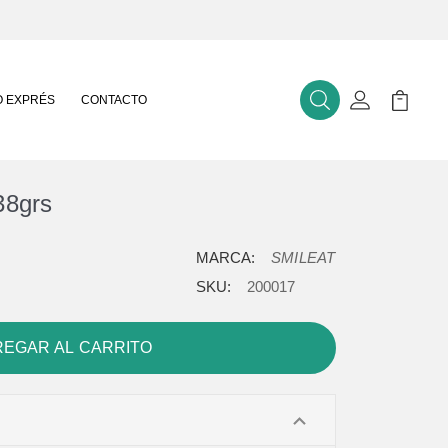
 EXPRÉS
CONTACTO
Buscar
Mi Cuenta
Mi Carr
38grs
MARCA:
SMILEAT
SKU:
200017