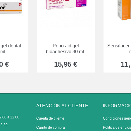
 gel dental
Perio aid gel
Sensilacer 
 mL
bioadhesivo 30 mL
0 €
15,95 €
11,
ATENCIÓN AL CLIENTE
INFORMACI
9:00 a 22:00
Cuenta de cliente
Condiciones gen
13:30
Carrito de compra
Política de envío