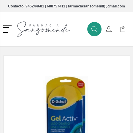
Contacto:
945244681
|
688757411
|
farmaciasansomendi@gmail.com
Menú
Buscar
Mi Cuenta
Mi Ca
Buscar