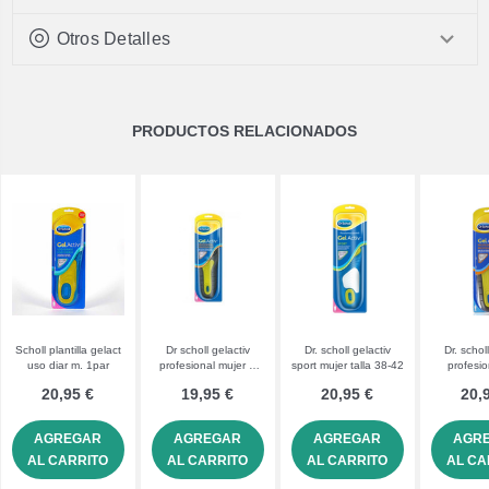
Otros Detalles
PRODUCTOS RELACIONADOS
Scholl plantilla gelact
Dr scholl gelactiv
Dr. scholl gelactiv
Dr. schol
uso diar m. 1par
profesional mujer 1
sport mujer talla 38-42
profesio
par
hombre
20,95 €
19,95 €
20,95 €
20,
AGREGAR
AGREGAR
AGREGAR
AGR
AL CARRITO
AL CARRITO
AL CARRITO
AL CA