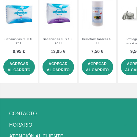
Sabanindas 60 x 40
Sabanindas 80 x 180
Hemofarm toallitas 60
Proteg
25 U
20 U
U
suavin
9,95 €
13,95 €
7,50 €
9,5
AGREGAR
AGREGAR
AGREGAR
AGR
AL CARRITO
AL CARRITO
AL CARRITO
AL CA
CONTACTO
HORARIO
ATENCIÓN AL CLIENTE