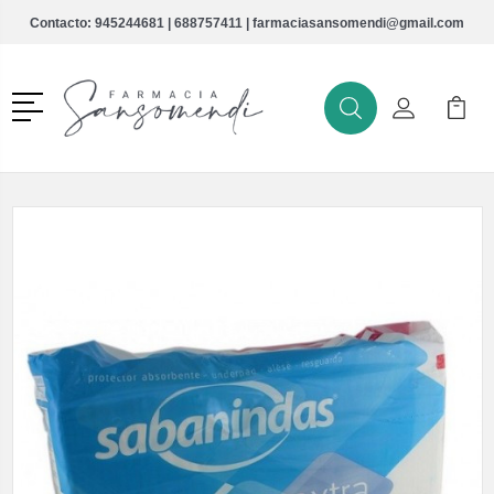
Contacto:
945244681
|
688757411
|
farmaciasansomendi@gmail.com
Menú
Buscar
Mi Cuenta
Mi Ca
Buscar