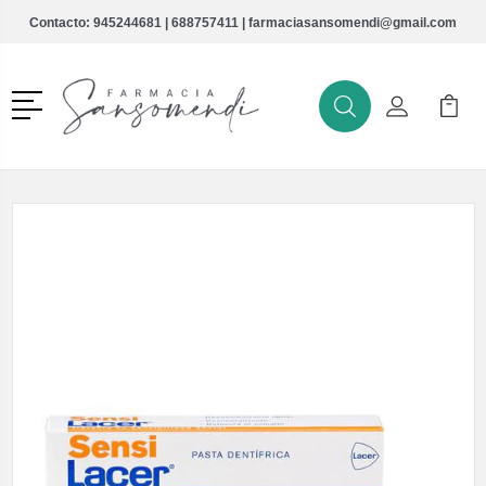
Contacto:
945244681
|
688757411
|
farmaciasansomendi@gmail.com
Menú
Buscar
Mi Cuenta
Mi Ca
Buscar