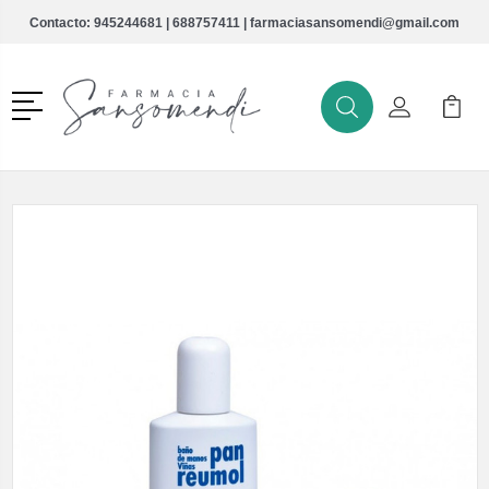
Contacto:
945244681
|
688757411
|
farmaciasansomendi@gmail.com
Menú
Buscar
Mi Cuenta
Mi Ca
Buscar