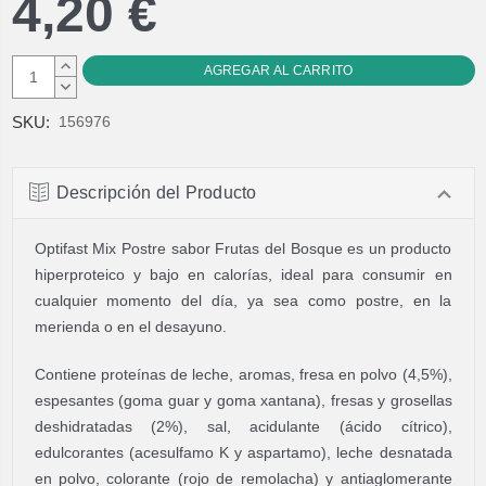
4,20 €
AUMENTAR
CANTIDAD:
DISMINUIR
CANTIDAD:
SKU:
156976
Descripción del Producto
Optifast Mix Postre sabor Frutas del Bosque es un producto
hiperproteico y bajo en calorías, ideal para consumir en
cualquier momento del día, ya sea como postre, en la
merienda o en el desayuno.
Contiene proteínas de leche, aromas, fresa en polvo (4,5%),
espesantes (goma guar y goma xantana), fresas y grosellas
deshidratadas (2%), sal, acidulante (ácido cítrico),
edulcorantes (acesulfamo K y aspartamo), leche desnatada
en polvo, colorante (rojo de remolacha) y antiaglomerante