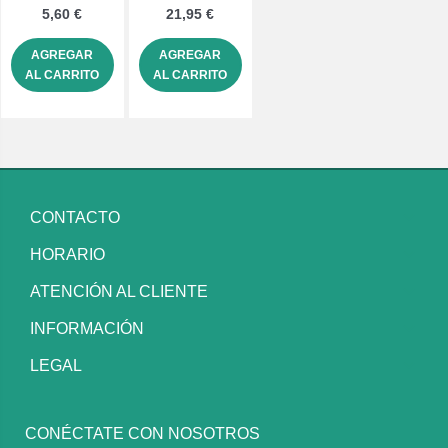
y miel. sabor frutas
5,60 €
21,95 €
del bosque.
AGREGAR
AGREGAR
AL CARRITO
AL CARRITO
CONTACTO
HORARIO
ATENCIÓN AL CLIENTE
INFORMACIÓN
LEGAL
CONÉCTATE CON NOSOTROS