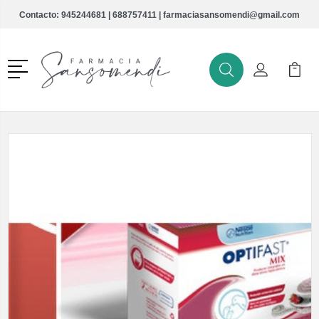
Contacto:
945244681
|
688757411
|
farmaciasansomendi@gmail.com
Menú
Buscar
Mi Cuenta
Mi Ca
Buscar