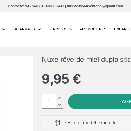
Contacto:
945244681
|
688757411
|
farmaciasansomendi@gmail.com
Buscar
A
LA FARMACIA
SERVICIOS
PROMOCIONES
ENCARGO
Nuxe rêve de miel duplo stic
9,95 €
AUMENTAR
CANTIDAD:
DISMINUIR
CANTIDAD:
Descripción del Producto