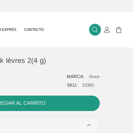
 EXPRÉS
CONTACTO
Buscar
Mi Cuenta
Mi Carr
k lèvres 2(4 g)
MARCA:
Nuxe
SKU:
10360