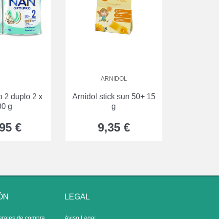
ARNIDOL
o 2 duplo 2 x
Arnidol stick sun 50+ 15
00 g
g
95 €
9,35 €
ÓN
LEGAL
erales de compra
Aviso Legal