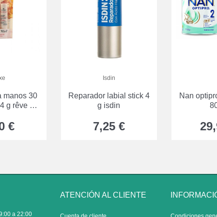
xe
Isdin
a manos 30
Reparador labial stick 4
Nan optipr
 4 g rêve de
g isdin
8
el
0 €
7,25 €
29,
ATENCIÓN AL CLIENTE
INFORMACI
9:00 a 22:00
Cuenta de cliente
Condiciones gen