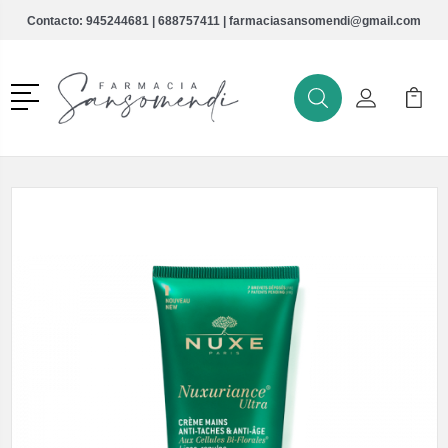
Contacto:
945244681
|
688757411
|
farmaciasansomendi@gmail.com
Menú
Buscar
Mi Cuenta
Mi Ca
Buscar