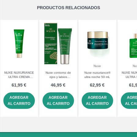
PRODUCTOS RELACIONADOS
Nuxe
Nu
NUXE NUXURIANCE
Nuxe contorno de
Nuxe nuxuriance®
NUXE NU
ULTRA CREMA
ojos y labios
ultra noche 50 mL
ULTRA
ANTIEDAD GLOBAL
nuxuriance® ultra
CORREC
61,95 €
46,95 €
62,95 €
61,
SPF 30 1 TUBO 50
MANCHAS 1 ENVASE
ML
30
AGREGAR
AGREGAR
AGREGAR
AGR
AL CARRITO
AL CARRITO
AL CARRITO
AL CA