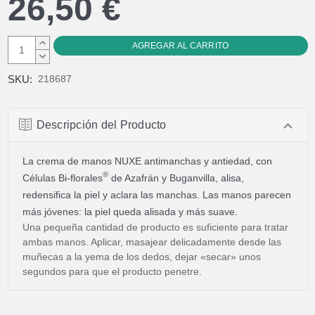
26,50 €
AUMENTAR
CANTIDAD:
DISMINUIR
CANTIDAD:
SKU:
218687
Descripción del Producto
La crema de manos NUXE antimanchas y antiedad, con
®
Células Bi-florales
de Azafrán y Buganvilla, alisa,
redensifica la piel y aclara las manchas. Las manos parecen
más jóvenes: la piel queda alisada y más suave.
Una pequeña cantidad de producto es suficiente para tratar
ambas manos. Aplicar, masajear delicadamente desde las
muñecas a la yema de los dedos, dejar «secar» unos
segundos para que el producto penetre.