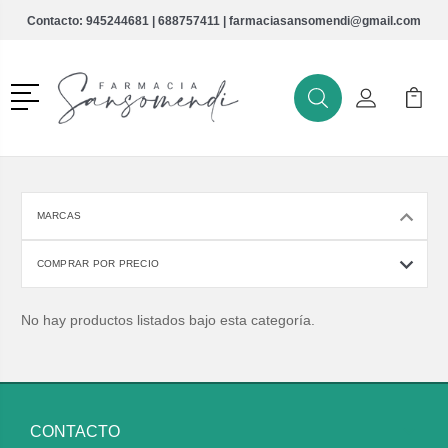
Contacto:
945244681
|
688757411
|
farmaciasansomendi@gmail.com
Menú
Buscar
Mi Cuenta
Mi Ca
Buscar
MARCAS
COMPRAR POR PRECIO
No hay productos listados bajo esta categoría.
CONTACTO