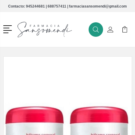
Contacto:
945244681
|
688757411
|
farmaciasansomendi@gmail.com
Menú
Buscar
Mi Cuenta
Mi Ca
Buscar