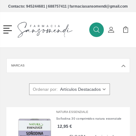
Contacto:
945244681
|
688757411
|
farmaciasansomendi@gmail.com
Menú
Buscar
Mi Cuenta
Mi Ca
Buscar
MARCAS
Ordenar por:
NATURA ESSENZIALE
Soñodina 30 comprimidos natura essenziale
12,95 €