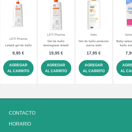
LETI Pharma
Isdin
Seb
LETI Pharma
Gel de baño
Gel de baño protector
Baby seba
Letiat4 gel de baño
dermograso letiat4
avena isdin
baño ex
9,95 €
19,95 €
17,95 €
7,9
AGREGAR
AGREGAR
AGREGAR
AGR
AL CARRITO
AL CARRITO
AL CARRITO
AL CA
CONTACTO
HORARIO