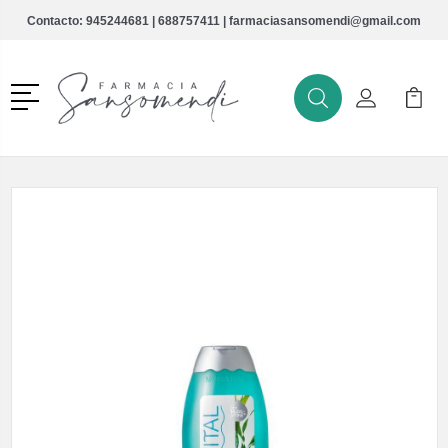
Contacto:
945244681
|
688757411
|
farmaciasansomendi@gmail.com
Menú
Buscar
Mi Cuenta
Mi Ca
Buscar