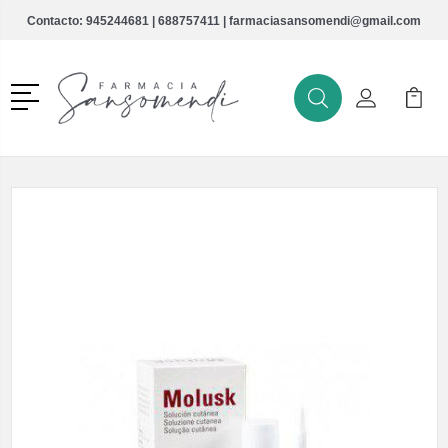
Contacto:
945244681
|
688757411
|
farmaciasansomendi@gmail.com
Menú
Buscar
Mi Cuenta
Mi Ca
Buscar