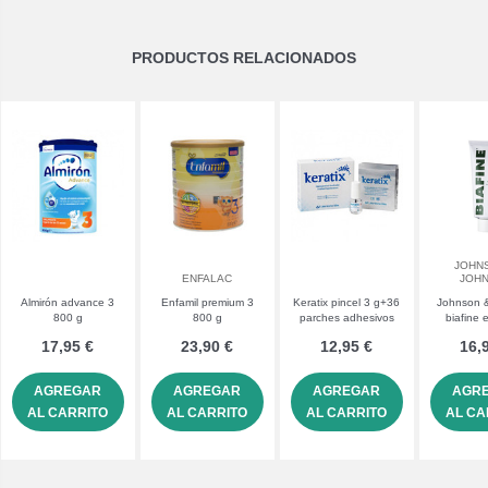
PRODUCTOS RELACIONADOS
JOHN
ENFALAC
JOH
Almirón advance 3
Enfamil premium 3
Keratix pincel 3 g+36
Johnson 
800 g
800 g
parches adhesivos
biafine 
cutánea
17,95 €
23,90 €
12,95 €
16,
AGREGAR
AGREGAR
AGREGAR
AGR
AL CARRITO
AL CARRITO
AL CARRITO
AL CA