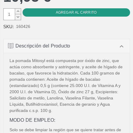
AUMENTAR
CANTIDAD:
DISMINUIR
CANTIDAD:
SKU:
160426
Descripción del Producto
La pomada Mitosyl está compuesta por óxido de zinc, que
actúa como absorbente y astringente, y aceite de hígado de
bacalao, que favorece la hidratación. Cada 100 gramos de
pomada contienen: Aceite de hígado de bacalao
(estandarizado) 0,5 g (contiene 25.000 U.I. de Vitamina A y
2000 U.I. de Vitamina D), Óxido de zinc 27 g, Excipientes:
Salicilato de metilo, Lanolina, Vaselina Filante, Vaselina
Líquida, Butilhidroxianisol, Esencia de geranio y Agua
purificada c.s.p. 100 g.
MODO DE EMPLEO:
Solo se debe limpiar la región que se quiere tratar antes de