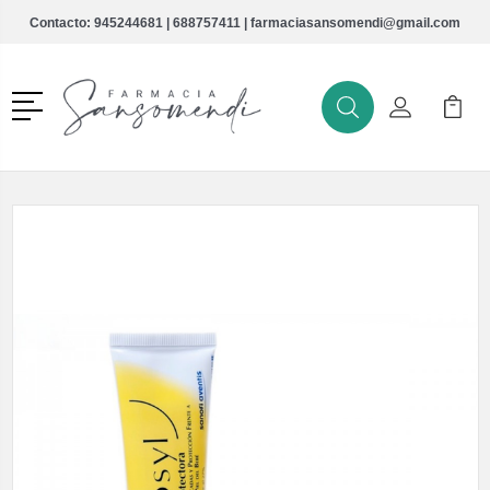
Contacto:
945244681
|
688757411
|
farmaciasansomendi@gmail.com
Menú
Buscar
Mi Cuenta
Mi Ca
Buscar