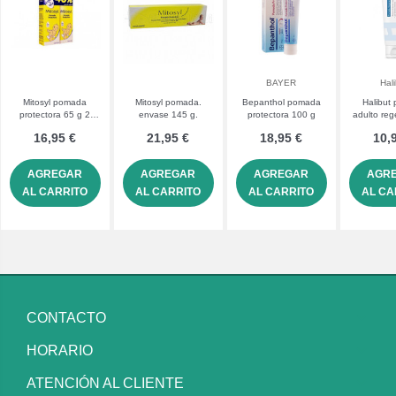
BAYER
Hal
Mitosyl pomada
Mitosyl pomada.
Bepanthol pomada
Halibut
protectora 65 g 2
envase 145 g.
protectora 100 g
adulto re
tubos
45
16,95 €
21,95 €
18,95 €
10,
AGREGAR
AGREGAR
AGREGAR
AGR
AL CARRITO
AL CARRITO
AL CARRITO
AL CA
CONTACTO
HORARIO
ATENCIÓN AL CLIENTE