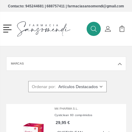
Contacto:
945244681
|
688757411
|
farmaciasansomendi@gmail.com
Menú
Buscar
Mi Cuenta
Mi Ca
Buscar
MARCAS
Ordenar por:
M4 PHARMA S.L.
Cysticlean 60 comprimidos
29,95 €