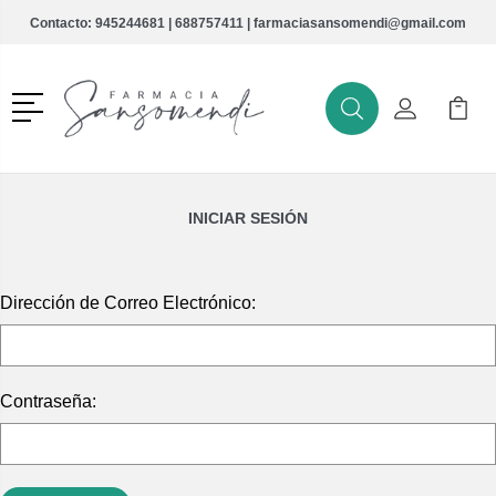
Contacto:
945244681
|
688757411
|
farmaciasansomendi@gmail.com
Menú
Buscar
Mi Cuenta
Mi Ca
Buscar
INICIAR SESIÓN
Dirección de Correo Electrónico:
Contraseña: