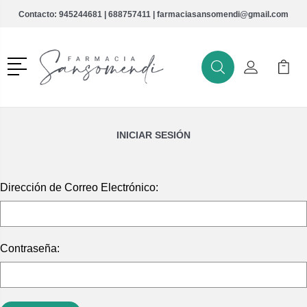
Contacto:
945244681
|
688757411
|
farmaciasansomendi@gmail.com
Menú
Buscar
Mi Cuenta
Mi Ca
Buscar
INICIAR SESIÓN
Dirección de Correo Electrónico:
Contraseña: