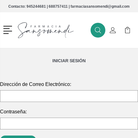
Contacto:
945244681
|
688757411
|
farmaciasansomendi@gmail.com
Menú
Buscar
Mi Cuenta
Mi Ca
Buscar
INICIAR SESIÓN
Dirección de Correo Electrónico:
Contraseña: