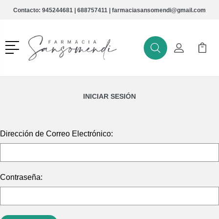
Contacto:
945244681
|
688757411
|
farmaciasansomendi@gmail.com
Menú
Buscar
Mi Cuenta
Mi Ca
Buscar
INICIAR SESIÓN
Dirección de Correo Electrónico:
Contraseña: