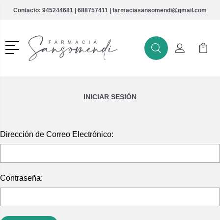
Contacto:
945244681
|
688757411
|
farmaciasansomendi@gmail.com
Menú
Buscar
Mi Cuenta
Mi Ca
Buscar
INICIAR SESIÓN
Dirección de Correo Electrónico:
Contraseña: