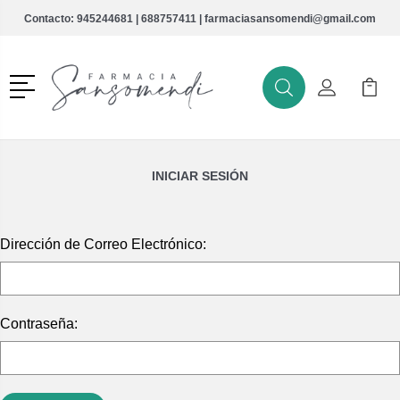
Contacto:
945244681
|
688757411
|
farmaciasansomendi@gmail.com
Menú
Buscar
Mi Cuenta
Mi Ca
Buscar
INICIAR SESIÓN
Dirección de Correo Electrónico:
Contraseña: