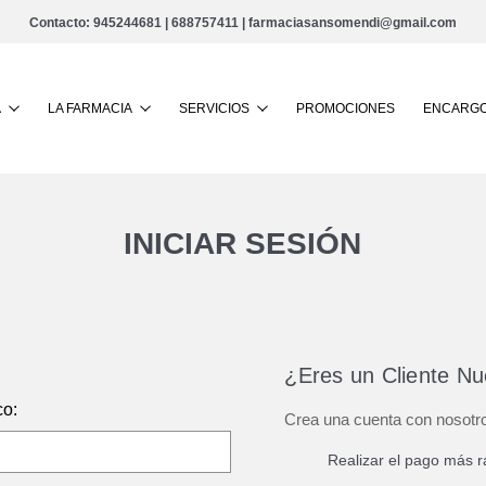
Contacto:
945244681
|
688757411
|
farmaciasansomendi@gmail.com
Buscar
A
LA FARMACIA
SERVICIOS
PROMOCIONES
ENCARGO
INICIAR SESIÓN
¿Eres un Cliente N
co:
Crea una cuenta con nosotr
Realizar el pago más r