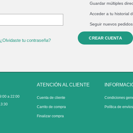
Guardar múltiples dire
Acceder a tu historial 
Seguir nuevos pedidos
CREAR CUENTA
¿Olvidaste tu contraseña?
ATENCIÓN AL CLIENTE
INFORMACI
9:00 a 22:00
Cuenta de cliente
Condiciones gen
13:30
Carrito de compra
Política de envío
Finalizar compra