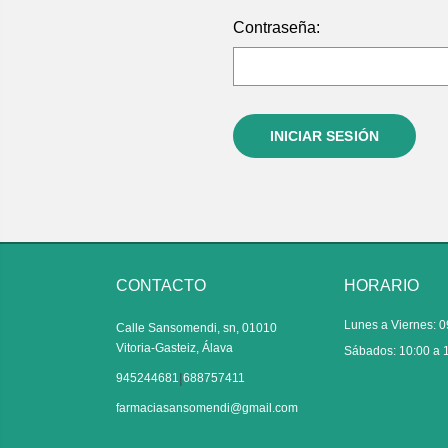
Contraseña:
CONTACTO
HORARIO
Lunes a Viernes: 0
Calle Sansomendi, sn, 01010
Vitoria-Gasteiz, Álava
Sábados: 10:00 a 
|
945244681
688757411
farmaciasansomendi@gmail.com