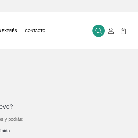
 EXPRÉS
CONTACTO
Buscar
Mi Cuenta
Mi Carr
uevo?
os y podrás:
ápido