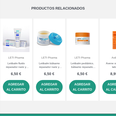
PRODUCTOS RELACIONADOS
LETI Pharma
LETI Pharma
LETI Pharma
Av
Letibalm fluido
Letibalm bálsamo
Letibalm pediátrico,
Avene s
reparador nariz y
reparador nariz y
bálsamo reparador
lab
labios
labios
nariz y labios
6,50 €
6,50 €
6,50 €
8,9
AGREGAR
AGREGAR
AGREGAR
AGR
AL CARRITO
AL CARRITO
AL CARRITO
AL CA