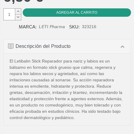
AUMENTAR
CANTIDAD:
DISMINUIR
CANTIDAD:
MARCA:
SKU:
LETI Pharma
323216
Descripción del Producto
El Letibalm Stick Reparador para nariz y labios es un
bálsamo en formato stick grueso que calma, regenera y
repara los labios secos y agrietados, así como las
irritaciones causadas al sonarse. Su acción reparadora
intensa es emoliente, hidratante y protectora. Reduce
grietas, descamación, irritación y tirantez, incrementando la
elasticidad y protección frente a agentes externos. Además,
es un producto no comedogénico, muy bien tolerado y con
eficacia probada en estudios clínicos. Ha sido testado bajo
control dermatológico y pediátrico.