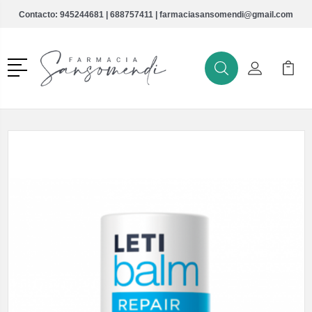
Contacto:
945244681
|
688757411
|
farmaciasansomendi@gmail.com
Menú
Buscar
Mi Cuenta
Mi Ca
Buscar