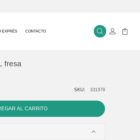
 EXPRÉS
CONTACTO
Buscar
Mi Cuenta
Mi Carr
L fresa
SKU:
331978