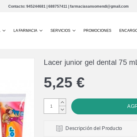
Contacto:
945244681
|
688757411
|
farmaciasansomendi@gmail.com
Buscar
A
LA FARMACIA
SERVICIOS
PROMOCIONES
ENCARGO
Lacer junior gel dental 75 m
5,25 €
AUMENTAR
CANTIDAD:
DISMINUIR
CANTIDAD:
Descripción del Producto