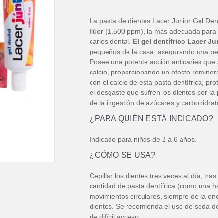
La pasta de dientes Lacer Junior Gel Den
flúor (1.500 ppm), la más adecuada para 
caries dental.
El gel dentífrico Lacer Ju
pequeños de la casa, asegurando una per
Posee una potente acción anticaries que 
calcio, proporcionando un efecto remineral
con el calcio de esta pasta dentífrica, pro
el desgaste que sufren los dientes por l
de la ingestión de azúcares y carbohidrat
¿PARA QUIÉN ESTÁ INDICADO?
Indicado para niños de 2 a 6 años.
¿CÓMO SE USA?
Cepillar los dientes tres veces al día, tr
cantidad de pasta dentífrica (como una ha
movimientos circulares, siempre de la encí
dientes. Se recomienda el uso de seda den
de difícil acceso.