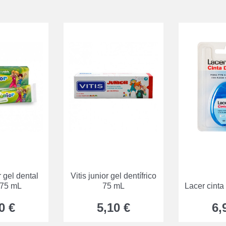
 gel dental
Vitis junior gel dentífrico
 75 mL
75 mL
Lacer cinta
0 €
5,10 €
6,