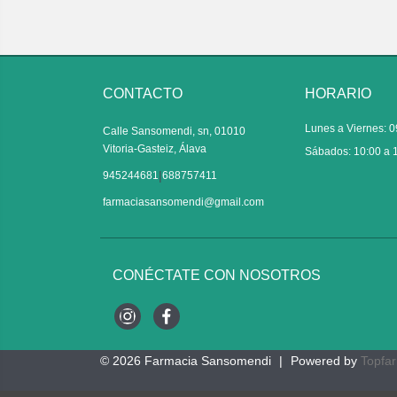
CONTACTO
HORARIO
Lunes a Viernes: 0
Calle Sansomendi, sn, 01010
Vitoria-Gasteiz, Álava
Sábados: 10:00 a 
|
945244681
688757411
farmaciasansomendi@gmail.com
CONÉCTATE CON NOSOTROS
Instagram
Facebook
© 2026
Farmacia Sansomendi
|
Powered by
Topfa