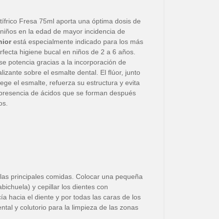
tífrico Fresa 75ml aporta una óptima dosis de
niños en la edad de mayor incidencia de
nior
está especialmente indicado para los más
fecta higiene bucal en niños de 2 a 6 años.
se potencia gracias a la incorporación de
izante sobre el esmalte dental. El flúor, junto
tege el esmalte, refuerza su estructura y evita
a presencia de ácidos que se forman después
os.
as las principales comidas. Colocar una pequeña
bichuela) y cepillar los dientes con
a hacia el diente y por todas las caras de los
tal y colutorio para la limpieza de las zonas