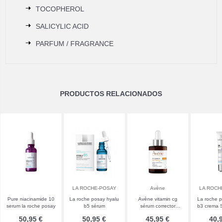
TOCOPHEROL
SALICYLIC ACID
PARFUM / FRAGRANCE
PRODUCTOS RELACIONADOS
LA ROCHE-POSAY
Avène
LA ROCH
Pure niacinamide 10
La roche posay hyalu
Avène vitamin cg
La roche 
serum la roche posay
b5 sérum
sérum corrector
b3 crema 
luminosidad 30 mL
m
50,95 €
50,95 €
45,95 €
40,