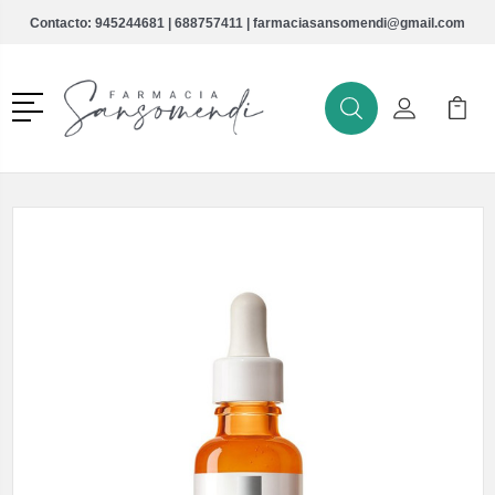
Contacto:
945244681
|
688757411
|
farmaciasansomendi@gmail.com
Menú
Buscar
Mi Cuenta
Mi Ca
Buscar