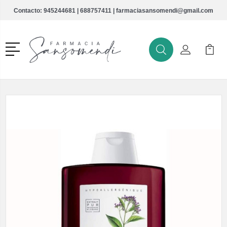
Contacto:
945244681
|
688757411
|
farmaciasansomendi@gmail.com
Menú
Buscar
Mi Cuenta
Mi Ca
Buscar