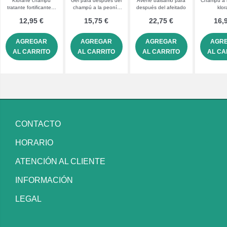
Klorane champú
Gel para después del
Avene bálsamo para
Champú a 
tratante fortificante a
champú a la peonía
después del afeitado
klo
la quinina con
klorane
12,95 €
15,75 €
22,75 €
16,
vitaminas b
AGREGAR
AGREGAR
AGREGAR
AGR
AL CARRITO
AL CARRITO
AL CARRITO
AL CA
CONTACTO
HORARIO
ATENCIÓN AL CLIENTE
INFORMACIÓN
LEGAL