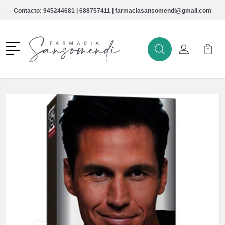
Contacto:
945244681
|
688757411
|
farmaciasansomendi@gmail.com
Menú
Buscar
Mi Cuenta
Mi Ca
Buscar