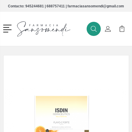
Contacto:
945244681
|
688757411
|
farmaciasansomendi@gmail.com
Menú
Buscar
Mi Cuenta
Mi Ca
Buscar