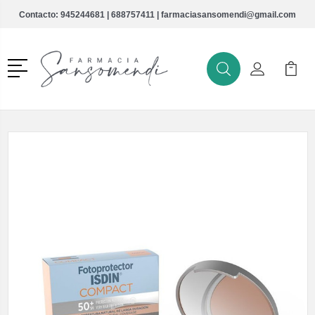
Contacto:
945244681
|
688757411
|
farmaciasansomendi@gmail.com
Menú
Buscar
Mi Cuenta
Mi Ca
Buscar