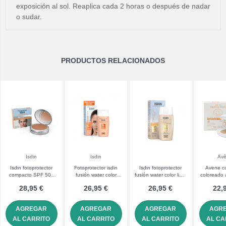
exposición al sol. Reaplica cada 2 horas o después de nadar
o sudar.
PRODUCTOS RELACIONADOS
Isdin
Isdin
Av
Isdin fotoprotector
Fotoprotector isdin
Isdin fotoprotector
Avene c
compacto SPF 50+
fusión water color
fusión water color light
coloreado
color bronce
SPF 50
SPF 50+ 50 mL
50+ 
28,95 €
26,95 €
26,95 €
22,
AGREGAR
AGREGAR
AGREGAR
AGR
AL CARRITO
AL CARRITO
AL CARRITO
AL CA