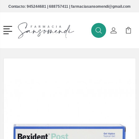
Contacto:
945244681
|
688757411
|
farmaciasansomendi@gmail.com
Menú
Buscar
Mi Cuenta
Mi Ca
Buscar