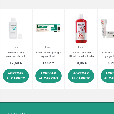
Isdin
Lacer
Isdin
Bexident post
Lacer mucorepair gel
Colutorio anticaries
Bexident 
colutorio 250 mL
tópico 30 mL
500 mL bexident isdin
gingiva
17,50 €
17,95 €
10,95 €
9,5
AGREGAR
AGREGAR
AGREGAR
AGR
AL CARRITO
AL CARRITO
AL CARRITO
AL CA