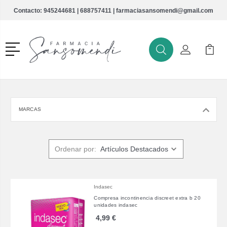
Contacto:
945244681
|
688757411
|
farmaciasansomendi@gmail.com
Menú
Buscar
Mi Cuenta
Mi Ca
Buscar
MARCAS
Ordenar por:
Indasec
Compresa incontinencia discreet extra b 20
unidades indasec
4,99 €