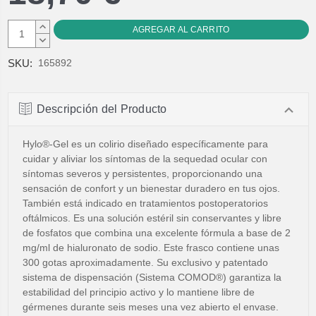
AUMENTAR
CANTIDAD:
DISMINUIR
CANTIDAD:
SKU:
165892
Descripción del Producto
Hylo®-Gel es un colirio diseñado específicamente para
cuidar y aliviar los síntomas de la sequedad ocular con
síntomas severos y persistentes, proporcionando una
sensación de confort y un bienestar duradero en tus ojos.
También está indicado en tratamientos postoperatorios
oftálmicos. Es una solución estéril sin conservantes y libre
de fosfatos que combina una excelente fórmula a base de 2
mg/ml de hialuronato de sodio.
Este frasco contiene unas
300 gotas aproximadamente.
Su exclusivo y patentado
sistema de dispensación (Sistema COMOD®) garantiza la
estabilidad del principio activo y lo mantiene libre de
gérmenes durante seis meses una vez abierto el envase.