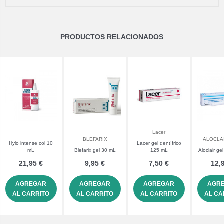
PRODUCTOS RELACIONADOS
Lacer
BLEFARIX
ALOCLA
Hylo intense col 10
Lacer gel dentífrico
mL
Blefarix gel 30 mL
125 mL
Aloclair ge
21,95 €
9,95 €
7,50 €
12,
AGREGAR
AGREGAR
AGREGAR
AGR
AL CARRITO
AL CARRITO
AL CARRITO
AL CA