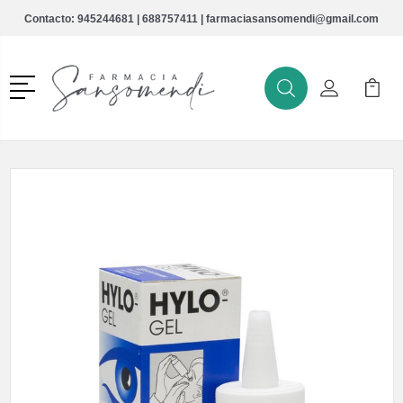
Contacto:
945244681
|
688757411
|
farmaciasansomendi@gmail.com
Menú
Buscar
Mi Cuenta
Mi Ca
Buscar