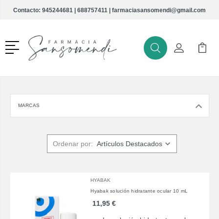
Contacto:
945244681
|
688757411
|
farmaciasansomendi@gmail.com
Menú
Buscar
Mi Cuenta
Mi Ca
Buscar
MARCAS
Ordenar por:
HYABAK
Hyabak solución hidratante ocular 10 mL
11,95 €