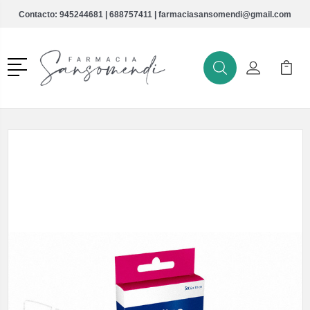
Contacto:
945244681
|
688757411
|
farmaciasansomendi@gmail.com
Menú
Buscar
Mi Cuenta
Mi Ca
Buscar